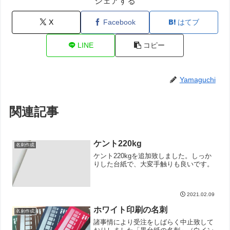
シェアする
X
Facebook
はてブ
LINE
コピー
Yamaguchi
関連記事
ケント220kg
名刺作成
ケント220kgを追加致しました。しっか
りした台紙で、大変手触りも良いです。
2021.02.09
ホワイト印刷の名刺
名刺作成
諸事情により受注をしばらく中止致して