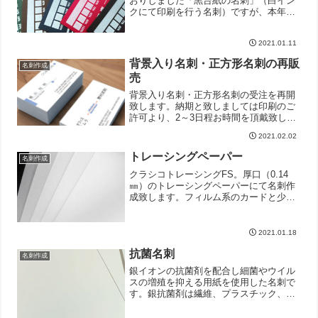
おりしました「黒台紙の名刺」（白イン
クにて印刷を行う名刺）ですが、本年よ
り用紙種を黒、濃青、濃赤、深緑、焦茶
色、クラフト紙の6種に増やして再開させ
2021.01.11
ていただきます！納期は印刷のご許可よ
り4～5日と、少しお時...
背景入り名刺・正方形名刺の再販
名刺作成
売
背景入り名刺・正方形名刺の受注を再開
致します。納期と致しましては印刷のご
許可より、2～3日程お時間を頂戴致しま
すのでご了承ください。
2021.02.02
トレーシングペーパー
名刺作成
クラシコトレーシングFS。厚口（0.14
㎜）のトレーシングペーパーにて名刺作
成致します。フィルム系のカードと少し
異なる、柔らかな透明感が特徴です。写
真の印刷もお勧めです。
2021.01.18
抗菌名刺
名刺作成
銀イオンの抗菌剤を配合し細菌やウイル
スの増殖を抑える用紙を使用した名刺で
す。銀抗菌剤は繊維、プラスチック、デ
オドラント製品等、様々な用途に広く使
用されている安全な成分です。 ※新型コ