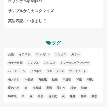
オリジナル名刺作成
サンプルからカスタマイズ
英語表記につきまして
タグ
お店
イラスト
インパクト
エンボス
カラー
カラー台紙
シンプル
スクエア
トレーシングペーパー
ハーフトーン
ビジネス
フリーランス
プライベート
モノクロ
一般紙
再生紙
動物
半透明
和紙
和風
変わった
布
抗菌紙
果物
柔らか
植物
漆喰
特殊紙
白
線
自然
色上質
花
趣味
野菜
風景