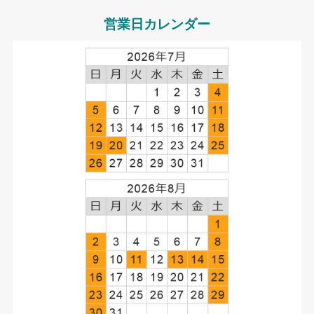
営業日カレンダー