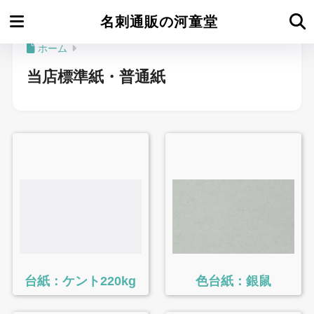
名刺通販の河童堂
ホーム
当店標準紙・普通紙
台紙：ケント220kg
色台紙：銀鼠