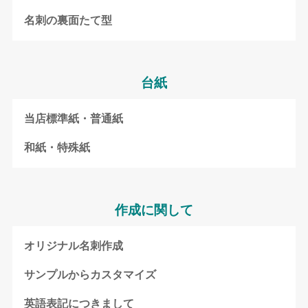
名刺の裏面たて型
台紙
当店標準紙・普通紙
和紙・特殊紙
作成に関して
オリジナル名刺作成
サンプルからカスタマイズ
英語表記につきまして