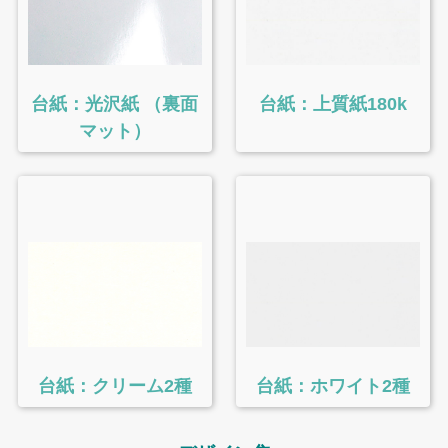
台紙：光沢紙 （裏面
台紙：上質紙180k
マット）
台紙：クリーム2種
台紙：ホワイト2種