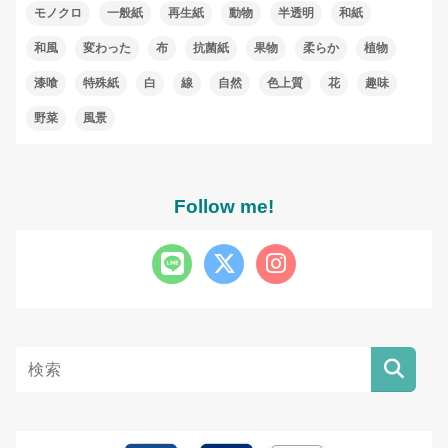
モノクロ
一般紙
再生紙
動物
半透明
和紙
和風
変わった
布
抗菌紙
果物
柔らか
植物
漆喰
特殊紙
白
線
自然
色上質
花
趣味
野菜
風景
Follow me!