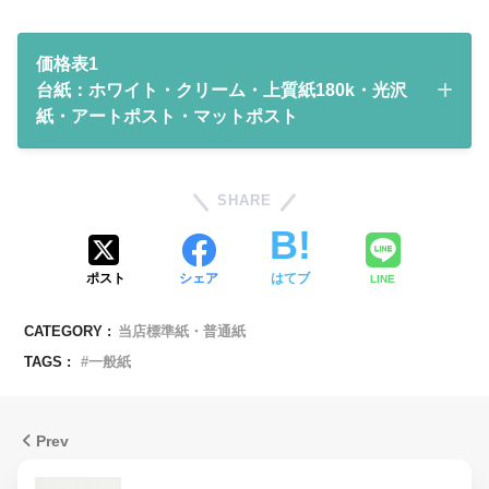
価格表1
台紙：ホワイト・クリーム・上質紙180k・光沢
紙・アートポスト・マットポスト
片面
両面
SHARE
片面モ
両面モ
カラー/
印刷
カラ
カラ
ノクロ
ノクロ
モノク
枚数
ー印
ー印
印刷
印刷
ロ印刷
刷
刷
ポスト
シェア
はてブ
LINE
1,800
2,800
2,200
3,600
50枚
3,200円
CATEGORY :
当店標準紙・普通紙
円
円
円
円
TAGS :
一般紙
2,500
3,800
3,100
5,200
100枚
4,400円
円
円
円
円
Prev
4,000
5,900
5,000
7,700
200枚
6,900円
円
円
円
円