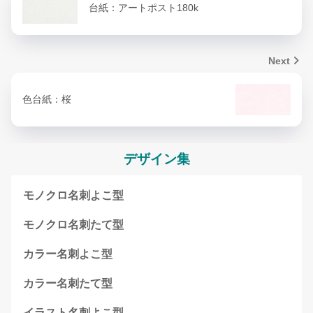
台紙：アートポスト180k
5,900
8,400
7,400
10,50
300枚
9,800円
円
円
円
0円
Next
7,500
10,600
9,700
12,800
13,60
400枚
円
円
円
円
0円
色台紙：桜
9,200
12,900
11,90
15,600
16,40
500枚
円
円
0円
円
0円
デザイン集
モノクロ名刺よこ型
モノクロ名刺たて型
カラー名刺よこ型
カラー名刺たて型
イラスト名刺よこ型