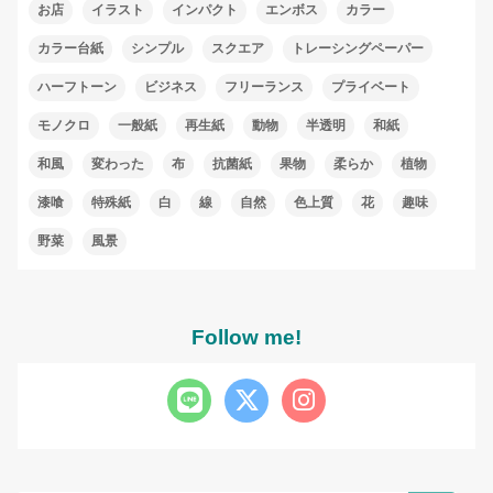
お店
イラスト
インパクト
エンボス
カラー
カラー台紙
シンプル
スクエア
トレーシングペーパー
ハーフトーン
ビジネス
フリーランス
プライベート
モノクロ
一般紙
再生紙
動物
半透明
和紙
和風
変わった
布
抗菌紙
果物
柔らか
植物
漆喰
特殊紙
白
線
自然
色上質
花
趣味
野菜
風景
Follow me!