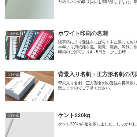
台紙リネンの取り扱いを開始致しました。
ホワイト印刷の名刺
名刺作成
諸事情により受注をしばらく中止致してお
本年より用紙種を黒、濃青、濃赤、深緑、焦
印刷のご許可より4～5日と、少しお時...
背景入り名刺・正方形名刺の再
名刺作成
背景入り名刺・正方形名刺の受注を再開致し
致しますのでご了承ください。
ケント220kg
名刺作成
ケント220kgを追加致しました。しっかり