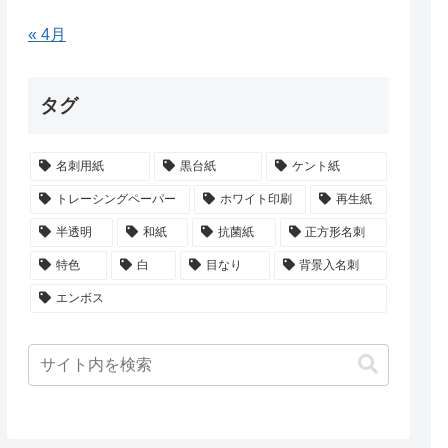
« 4月
タグ
名刺用紙
黒台紙
ケント紙
トレーシングペーパー
ホワイト印刷
再生紙
半透明
和紙
抗菌紙
正方形名刺
特色
白
目なり
背景入名刺
エンボス