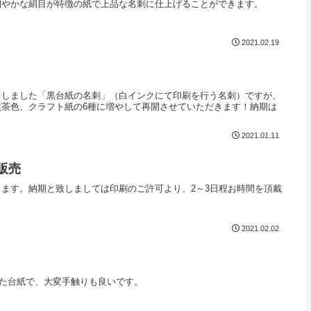
細やかな絹目が特徴の紙で上品な名刺に仕上げることができます。
2021.02.19
りしました「黒台紙の名刺」（白インクにて印刷を行う名刺）ですが、
茶色、クラフト紙の6種に増やして再開させていただきます！納期は
2021.01.11
販売
ます。納期と致しましては印刷のご許可より、2～3日程お時間を頂戴
2021.02.02
した台紙で、大変手触りも良いです。