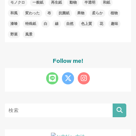
モノクロ
一般紙
再生紙
動物
半透明
和紙
和風
変わった
布
抗菌紙
果物
柔らか
植物
漆喰
特殊紙
白
線
自然
色上質
花
趣味
野菜
風景
Follow me!