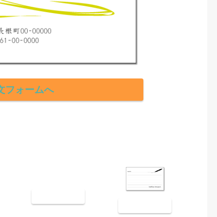
文フォームへ
裏面9003
裏面9004