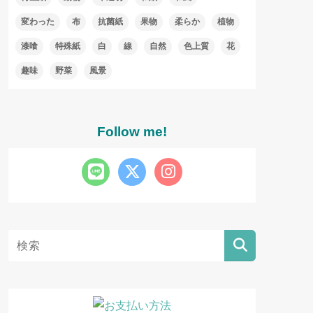
変わった
布
抗菌紙
果物
柔らか
植物
漆喰
特殊紙
白
線
自然
色上質
花
趣味
野菜
風景
Follow me!