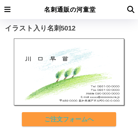
ホーム
イラスト名刺よこ型
名刺通販の河童堂
イラスト入り名刺5012
ご注文フォームへ