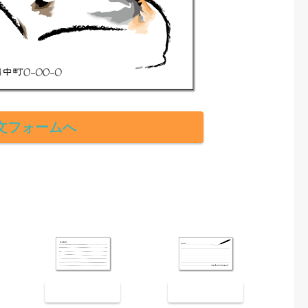
文フォームへ
裏面9003
裏面9004