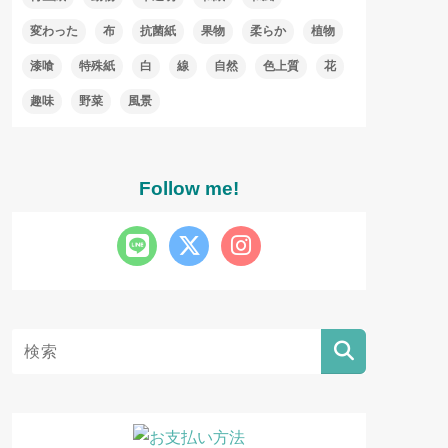
変わった
布
抗菌紙
果物
柔らか
植物
漆喰
特殊紙
白
線
自然
色上質
花
趣味
野菜
風景
Follow me!