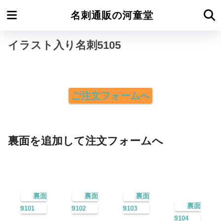
ホーム
イラスト名刺たて型
名刺通販の河童堂
イラスト入り名刺5105
ご注文フォームへ
裏面を追加して注文フォームへ
裏面
裏面
裏面
裏面
9
9
9
101
102
103
9
104