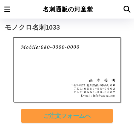
ホーム
モノクロ名刺よこ型
名刺通販の河童堂
モノクロ名刺1033
ご注文フォームへ