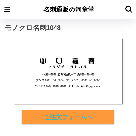
ホーム
モノクロ名刺よこ型
名刺通販の河童堂
モノクロ名刺1048
ご注文フォームへ