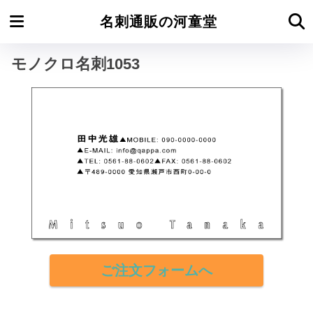
ホーム
モノクロ名刺よこ型
名刺通販の河童堂
モノクロ名刺1053
ご注文フォームへ