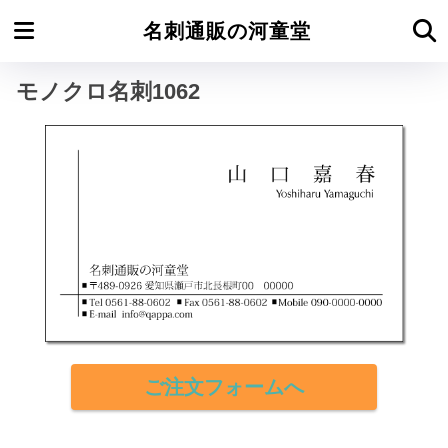
ホーム
モノクロ名刺よこ型
名刺通販の河童堂
モノクロ名刺1062
ご注文フォームへ