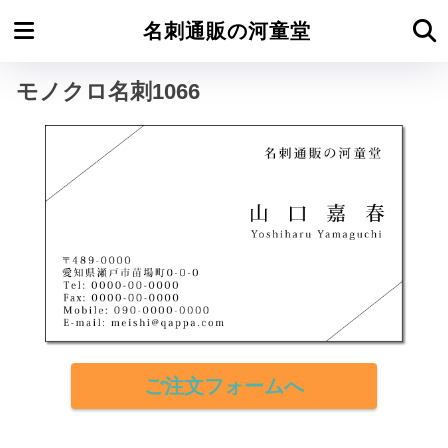
ホーム
モノクロ名刺よこ型
名刺通販の河童堂
モノクロ名刺1066
ご注文フォームへ