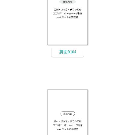
裏面9
104