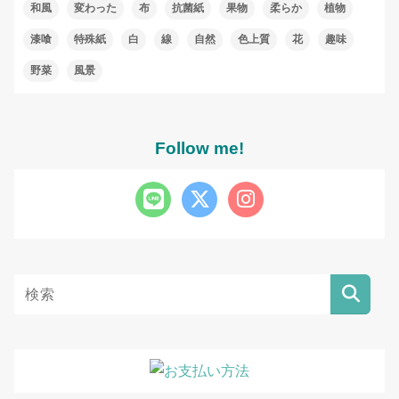
和風
変わった
布
抗菌紙
果物
柔らか
植物
漆喰
特殊紙
白
線
自然
色上質
花
趣味
野菜
風景
Follow me!