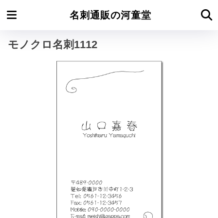
ホーム
モノクロ名刺たて型
名刺通販の河童堂
モノクロ名刺1112