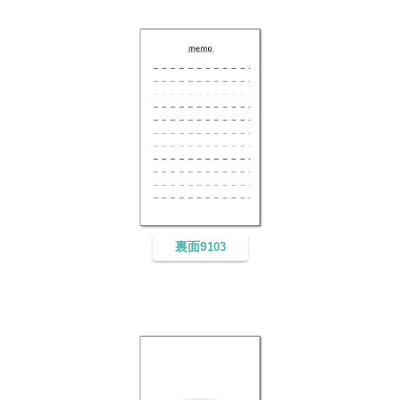
裏面9
103