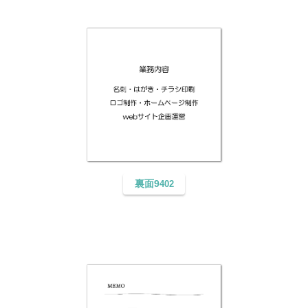
裏面9
402