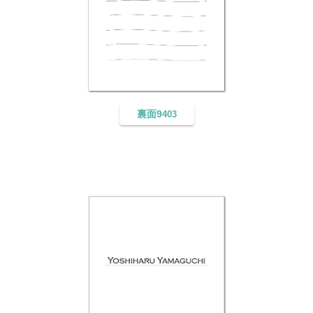
裏面9
403