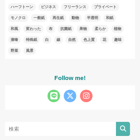
ハーフトーン
ビジネス
フリーランス
プライベート
モノクロ
一般紙
再生紙
動物
半透明
和紙
和風
変わった
布
抗菌紙
果物
柔らか
植物
漆喰
特殊紙
白
線
自然
色上質
花
趣味
野菜
風景
Follow me!