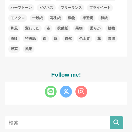
ハーフトーン
ビジネス
フリーランス
プライベート
モノクロ
一般紙
再生紙
動物
半透明
和紙
和風
変わった
布
抗菌紙
果物
柔らか
植物
漆喰
特殊紙
白
線
自然
色上質
花
趣味
野菜
風景
Follow me!