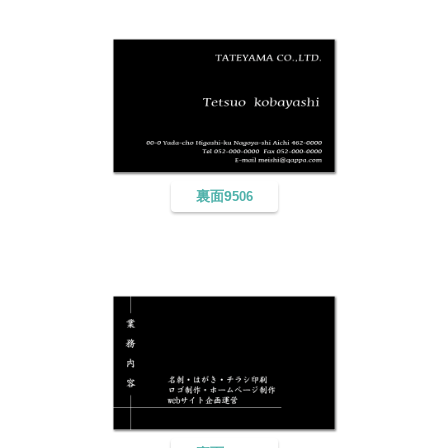
裏面9
506