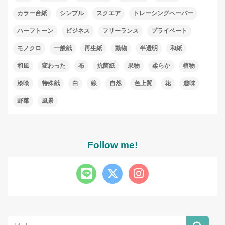
カラー台紙
シンプル
スクエア
トレーシングペーパー
ハーフトーン
ビジネス
フリーランス
プライベート
モノクロ
一般紙
再生紙
動物
半透明
和紙
和風
変わった
布
抗菌紙
果物
柔らか
植物
漆喰
特殊紙
白
線
自然
色上質
花
趣味
野菜
風景
Follow me!