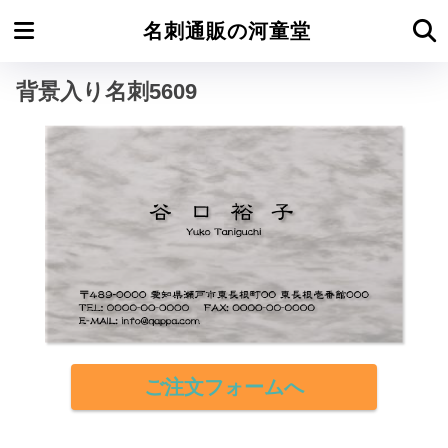
ホーム
背景入り名刺よこ型
名刺通販の河童堂
背景入り名刺5609
ご注文フォームへ