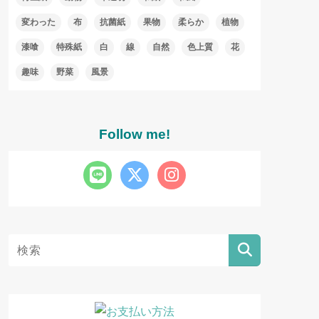
変わった
布
抗菌紙
果物
柔らか
植物
漆喰
特殊紙
白
線
自然
色上質
花
趣味
野菜
風景
Follow me!