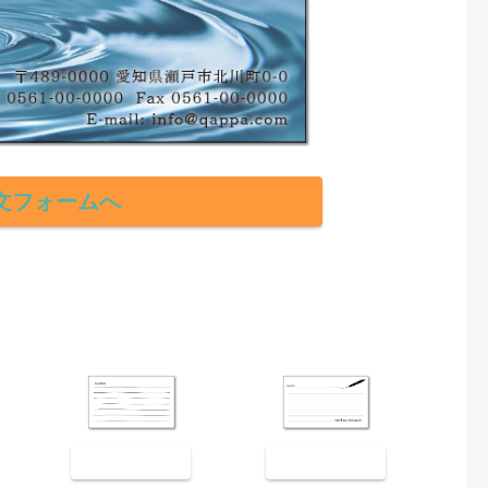
文フォームへ
裏面9003
裏面9004