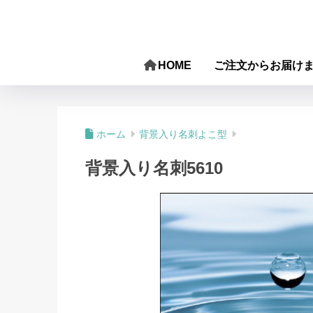
HOME
ご注文からお届け
ホーム
背景入り名刺よこ型
背景入り名刺5610